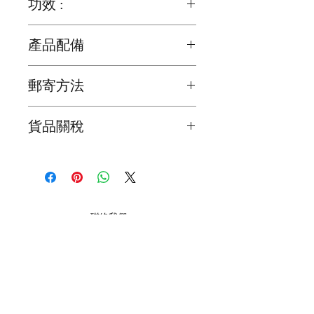
功效 :
可吸入附近的雜氣或負性能量, 可辟邪
產品配備
黑曜石也可用作提防小人,化病和治療
圓形木底座 ( 54mm x 22mm ) x 1 個
失眠症的功能
郵寄方法
我們為確保顧客能夠盡快收到貨品，會
貨品關稅
在顧客完成交易後2日之內寄出
海外的顧客請注意 ! 所有貨品關稅是顧
貨品抵達時間會因天氣，假期或意外影
客自己負責，我們不會在產品上加上關
響了貨品抵達時間，所以懇請顧客體諒
稅
和明
本地郵寄服務會用須豐速運 / 香港郵政
聯絡我們
局 / 見面交收 ( 注意 : 大件裝飾品要額
外收運費 )
巧明街 116-118號, 萬年工業大廈, O2O Mall, 2樓
B22室, 觀塘, 九龍
海外顧客請注意 ( 在購買之前,請先聯
星期一至五 12:00 - 19:00
絡我們有關郵費 ) !!
星期六 13:00 - 19:00
星期日
13:00 - 18:00