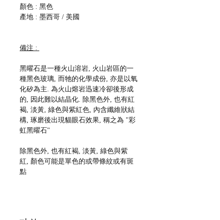
顏色 : 黑色
產地 : 墨西哥 / 美國
備注 :
黑曜石是一種火山溶岩, 火山岩區的一
種黑色玻璃, 而牠的化學成份, 亦是以氧
化矽為主. 為火山熔岩迅速冷卻後形成
的, 因此難以結晶化. 除黑色外, 也有紅
褐, 淡黃, 綠色與紫紅色, 內含纖維狀結
構, 琢磨後出現貓眼石效果, 稱之為 "彩
虹黑曜石"
除黑色外, 也有紅褐, 淡黃, 綠色與紫
紅, 顏色可能是單色的或帶條紋或有斑
點