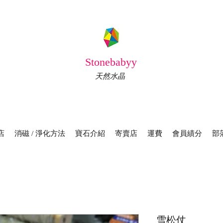
Stonebabyy
天然水晶
店
消磁 / 淨化方法
寶石介紹
寄賣店
運費
會員績分
部
雪松仗