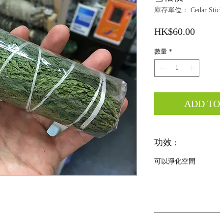
庫存單位： Cedar Stic
價
HK$60.00
格
數量
*
ADD T
功效 :
可以淨化空間