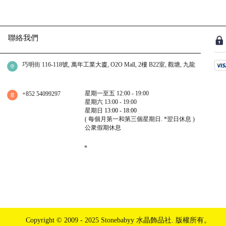
聯絡我們
巧明街 116-118號, 萬年工業大廈, O2O Mall, 2樓 B22室, 觀塘, 九龍
星期一至五 12:00 - 19:00
+852 54099297
星期六 13:00 - 19:00
星期日
13:00 - 18:00
( 每個月第一和第三個星期日.
*翌日休息
)
公衆假期休息
​*
我們提供不同水晶手鏈,月光石,舒俱倈,超級7 等等.
Copyright © 2009 - 2025 Stonebabyy 水晶飾品社. 版權所有。