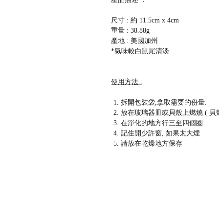
尺寸 : 約 11.5cm x 4cm
重量 : 38.88g
產地 : 美國加州
*氣味較白鼠尾清淡
使用方法 :
拆開包裝袋,拿取需要的份量.
放在玻璃器皿或貝殼上燃燒 ( 貝
在淨化的地方行三至四個圈
記住開少許窗, 如果太大煙
請放在乾燥地方保存