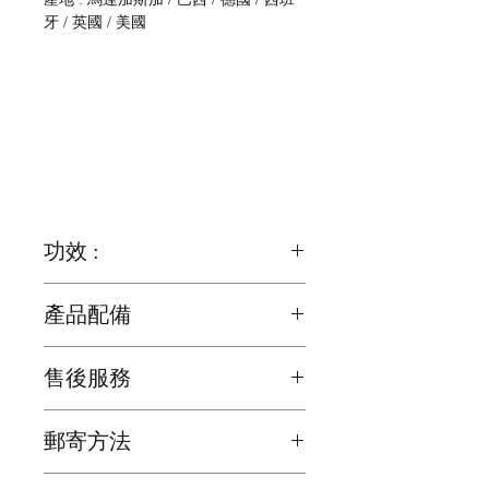
牙 / 英國 / 美國
功效 :
使人充滿動力, 減低憂鬱情緒
產品配備
對於缺乏專注力或不能專心地完成工作
木底座 ( 34mm x 13mm ) x 1 個
的人,草莓晶有助你改善這方面的問題
售後服務
歡迎詢問有關產品的問題
郵寄方法
我們為確保顧客能夠盡快收到貨品，會