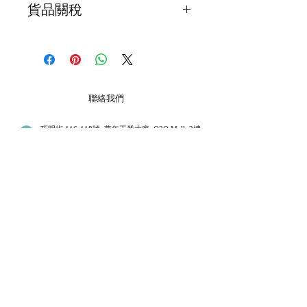
貨品關稅
在顧客完成交易後2日之內寄出
海外的顧客請注意 ! 所有貨品關稅是顧
貨品抵達時間會因天氣，假期或意外影
客自己負責，我們不會在產品上加上關
響了貨品抵達時間，所以懇請顧客體諒
稅
和明
本地郵寄服務會用須豐速運 / 香港郵政
聯絡我們
局 / 見面交收 ( 注意 : 大件裝飾品要額
外收運費 )
巧明街 116-118號, 萬年工業大廈, O2O Mall, 2樓
B22室, 觀塘, 九龍
海外顧客請注意 ( 在購買之前,請先聯
星期一至五 12:00 - 19:00
絡我們有關郵費 ) !!
星期六 13:00 - 19:00
星期日
13:00 - 18:00
我們會用香港郵政局普通掛號空郵寄出
( 每個月第一和第三個星期日.
*翌日休息
)
公衆假期休息
貨品 ( 不同國家抵達時間會不同，普遍
大約 7-14 天 )。如有需要用快遞服務,
+852 54099297
請聯絡我們。
​*
我們提供不同水晶手鏈,月光石,舒俱倈,超級7 等等. 水
晶有不同功效,可以改善運程和健康
客戶服務
私隱權聲明