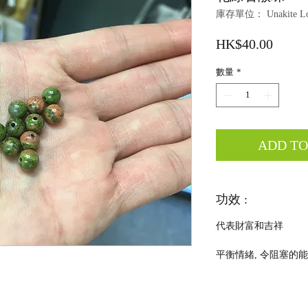
庫存單位： Unakite Loo
價
HK$40.00
格
數量
*
ADD T
功效 :
代表財富和吉祥
平衡情緒, 令阻塞的