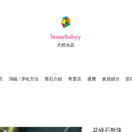
Stonebabyy
天然水晶
店
消磁 / 淨化方法
寶石介紹
寄賣店
運費
會員績分
部
花綠石散珠