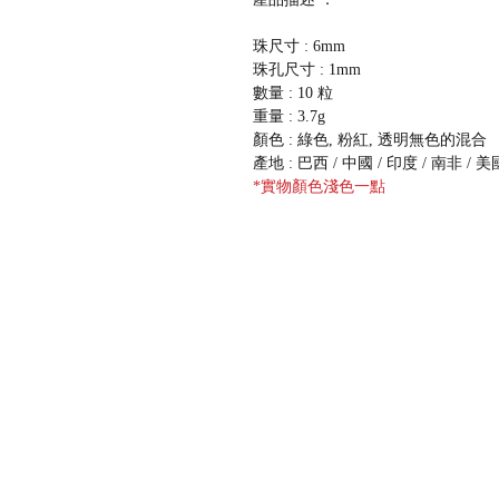
珠尺寸 : 6mm
珠孔尺寸 : 1mm
數量 : 10 粒
重量 : 3.7g
顏色 : 綠色, 粉紅, 透明無色的混合
產地 : 巴西 / 中國 / 印度 / 南非 / 美
*實物顏色淺色一點