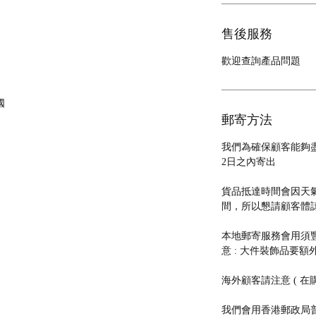
售後服務
歡迎查詢產品問題
國
郵寄方法
我們為確保顧客能夠
2日之內寄出
貨品抵達時間會因天
間，所以懇請顧客體
本地郵寄服務會用須豐速運
意 : 大件裝飾品要額外
海外顧客請注意 ( 在
我們會用香港郵政局普