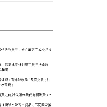
盡快收到貨品，會在顧客完成交易後
氣，假期或意外影響了貨品抵達時
諒和明
 / 香港郵政局 / 見面交收 ( 注
收運費 )
購買之前,請先聯絡我們有關郵費 ) !!
通掛號空郵寄出貨品 ( 不同國家抵