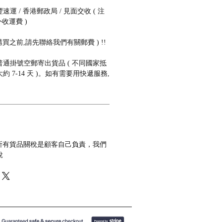
 / 香港郵政局 / 見面交收 ( 注
收運費 )
購買之前,請先聯絡我們有關郵費 ) !!
通掛號空郵寄出貨品 ( 不同國家抵
 7-14 天 )。如有需要用快遞服務,
 所有貨品關稅是顧客自己負責，我們
稅