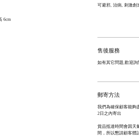
可避邪, 治病, 刺激創
高 6cm
售後服務
如有其它問題,歡迎詢
郵寄方法
我們為確保顧客能夠
2日之內寄出
貨品抵達時間會因天
間，所以懇請顧客體