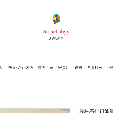
Stonebabyy
天然水晶
店
消磁 / 淨化方法
寶石介紹
寄賣店
運費
會員績分
部
綠松石佛祖能