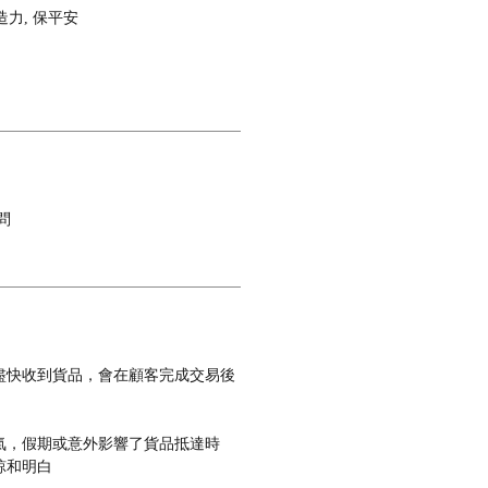
造力, 保平安
問
盡快收到貨品，會在顧客完成交易後
氣，假期或意外影響了貨品抵達時
諒和明白