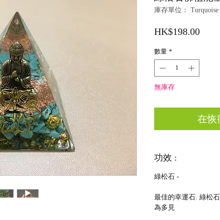
庫存單位： Turquoise Wi
價
HK$198.00
格
數量
*
無庫存
在恢
功效 :
綠松石 -
最佳的幸運石. 綠松
為多見