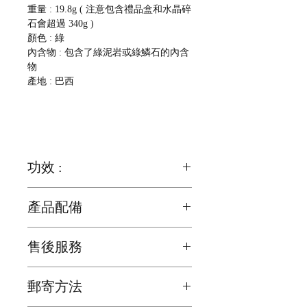
重量 : 19.8g ( 注意包含禮品盒和水晶碎
石會超過 340g )
顏色 : 綠
內含物 :
包含了綠泥岩或綠鱗石的內含
物
產地 : 巴西
功效 :
代表著事業的財富
產品配備
他可以使人增強事業運, 而且對名氣,讀
1. 禮品盒 x 1 個
書或是升職都十分有幫助的
售後服務
2. 水晶碎石 100g x 1 包
有助心肺功能
客戶可以到觀塘零售店免費更換橡筋
郵寄方法