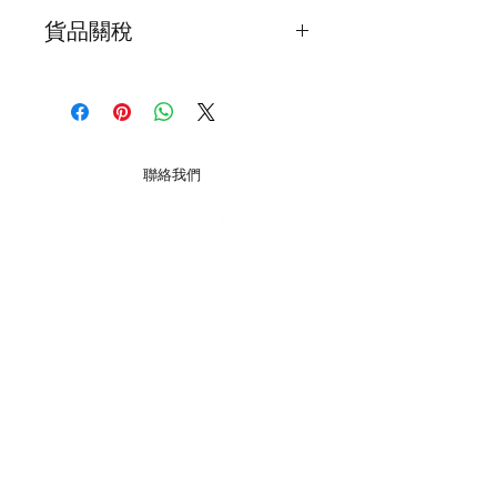
我們為確保顧客能夠盡快收到貨品，會
貨品關稅
在顧客完成交易後2日之內寄出
海外的顧客請注意 ! 所有貨品關稅是顧
貨品抵達時間會因天氣，假期或意外影
客自己負責，我們不會在產品上加上關
響了貨品抵達時間，所以懇請顧客體諒
稅
和明
本地郵寄服務會用須豐速運 / 香港郵政
聯絡我們
局 / 見面交收 ( 注意 : 大件裝飾品要額
外收運費 )
巧明街 116-118號, 萬年工業大廈, O2O Mall, 2樓
B22室, 觀塘, 九龍
海外顧客請注意 ( 在購買之前,請先聯
星期一至五 12:00 - 19:00
絡我們有關郵費 ) !!
星期六 13:00 - 19:00
星期日
13:00 - 18:00
我們會用香港郵政局普通掛號空郵寄出
( 每個月第一和第三個星期日.
*翌日休息
)
公衆假期休息
貨品 ( 不同國家抵達時間會不同，普遍
大約 7-14 天 )。如有需要用快遞服務,
+852 54099297
請聯絡我們。
​*
我們提供不同水晶手鏈,月光石,舒俱倈,超級7 等等. 水
晶有不同功效,可以改善運程和健康
客戶服務
私隱權聲明