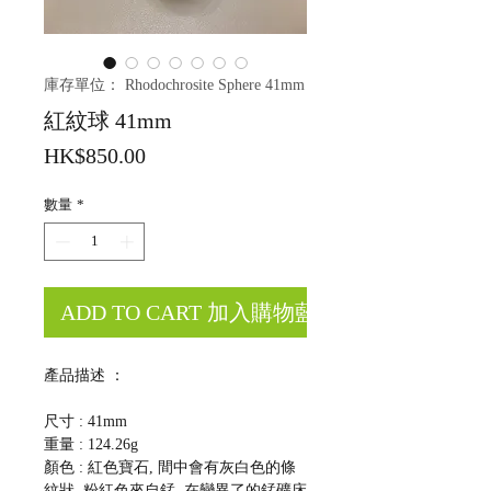
庫存單位： Rhodochrosite Sphere 41mm
紅紋球 41mm
價
HK$850.00
格
數量
*
ADD TO CART 加入購物藍
產品描述 ：
尺寸 : 41mm
重量 : 124.26g
顏色 :
紅色寶石, 間中會有灰白色的條
紋狀, 粉紅色來自錳, 在變異了的錳礦床