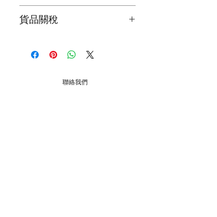
我們為確保顧客能夠盡快收到貨品, 會
貨品關稅
在顧客完成交易後2日之內寄出
海外的顧客請注意 ! 所有貨品關稅是顧
貨品抵達時間會因天氣, 假期或意外影
客自己負責，我們不會在產品上加上關
響了貨品抵達時間, 所以懇請顧客體諒
稅
和明白
本地郵寄服務會用須豐速運 / 香港郵政
聯絡我們
局 / 見面交收 ( 注意 : 大件裝飾品要額
外收運費 )
巧明街 116-118號, 萬年工業大廈, O2O Mall, 2樓
B22室, 觀塘, 九龍
海外顧客請注意 ( 在購買之前,請先聯
星期一至五 12:00 - 19:00
絡我們有關郵費 ) !!
星期六 13:00 - 19:00
星期日
13:00 - 18:00
我們會用香港郵政局普通掛號空郵寄出
( 每個月第一和第三個星期日.
*翌日休息
)
公衆假期休息
貨品 ( 不同國家抵達時間會不同，普遍
大約 7-14 天 )。如有需要用快遞服務,
+852 54099297
請聯絡我們。
​*
我們提供不同水晶手鏈,月光石,舒俱倈,超級7 等等. 水
晶有不同功效,可以改善運程和健康
客戶服務