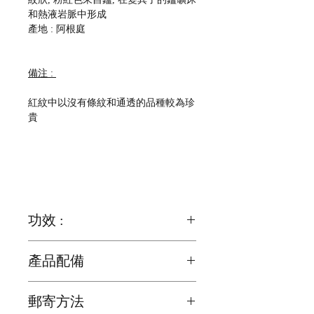
和熱液岩脈中形成
產地 : 阿根庭
備注 :
紅紋中以沒有條紋和通透的品種較為珍
貴
功效 :
紅紋可助消解憂鬱, 並助蜜運
產品配備
又名愛情之石, 可以平緩激動的情緒, 有
木底座 ( 25mm x 12mm ) x 1 個
使人心情開朗, 清除負性的能量
郵寄方法