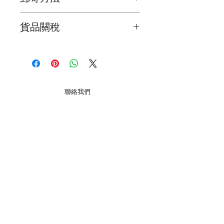
性, 增加親和力, 改善人際關係並帶來愛
情
我們為確保顧客能夠盡快收到貨品，會
3. 能撫平感情創傷, 恢復平衝情緒
貨品關稅
在顧客完成交易後2日之內寄出
海外的顧客請注意 ! 所有貨品關稅是顧
貨品抵達時間會因天氣，假期或意外影
客自己負責，我們不會在產品上加上關
響了貨品抵達時間，所以懇請顧客體諒
稅
和明白
本地郵寄服務會用須豐速運 / 香港郵政
聯絡我們
局 / 見面交收 ( 注意 : 大件裝飾品要額
外收運費 )
巧明街 116-118號, 萬年工業大廈, O2O Mall, 2樓
B22室, 觀塘, 九龍
海外顧客請注意 ( 在購買之前,請先聯
星期一至五 12:00 - 19:00
絡我們有關郵費 ) !!
星期六 13:00 - 19:00
星期日
13:00 - 18:00
我們會用香港郵政局普通掛號空郵寄出
( 每個月第一和第三個星期日.
*翌日休息
)
公衆假期休息
貨品 ( 不同國家抵達時間會不同，普遍
大約 7-14 天 )。如有需要用快遞服務,
+852 54099297
請聯絡我們。
​*
我們提供不同水晶手鏈,月光石,舒俱倈,超級7 等等. 水
晶有不同功效,可以改善運程和健康
客戶服務