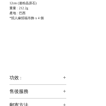
12cm (連粉晶原石)
重量 : 212.2g
產地 : 巴西
*招人緣招福吊飾 x 4 個
功效 :
粉晶 -
售後服務
1. 最佳的愛情石, 也可幫助平衡"胸腺",
加強心, 肺的健康
如有其它問題,歡迎詢問
2. 有助改善急躁直率的與缺乏耐心的個
郵寄方法