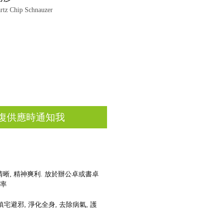
 Chip Schnauzer
復供應時通知我
晰, 精神爽利. 放於辦公卓或書卓
效率
鎮宅避邪, 淨化全身, 去除病氣, 護