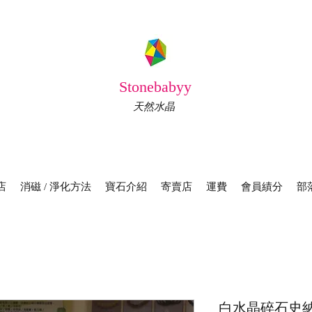
Stonebabyy
天然水晶
店
消磁 / 淨化方法
寶石介紹
寄賣店
運費
會員績分
部
白水晶碎石史