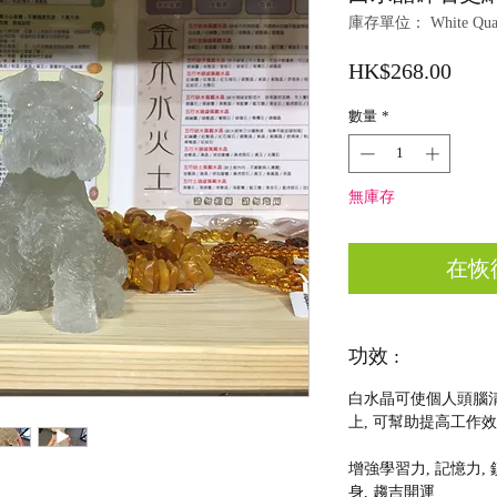
庫存單位： White Quartz
價
HK$268.00
格
數量
*
無庫存
在恢
功效 :
白水晶可使個人頭腦清
上, 可幫助提高工作
增強學習力, 記憶力, 
身, 趨吉開運