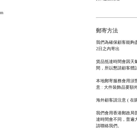
cm
郵寄方法
我們為確保顧客能夠
2日之內寄出
貨品抵達時間會因天
間，所以懇請顧客體
本地郵寄服務會用須豐速運
意 : 大件裝飾品要額外
海外顧客請注意 ( 在
我們會用香港郵政局普
達時間會不同，普遍大約
請聯絡我們。