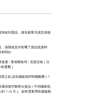
盡快收到貨品，會在顧客完成交易後
氣，假期或意外影響了貨品抵達時
諒和明白
 / 香港郵政局 / 見面交收 ( 注
收運費 )
購買之前,請先聯絡我們有關郵費 ) !!
通掛號空郵寄出貨品 ( 不同國家抵
 7-14 天 )。如有需要用快遞服務,