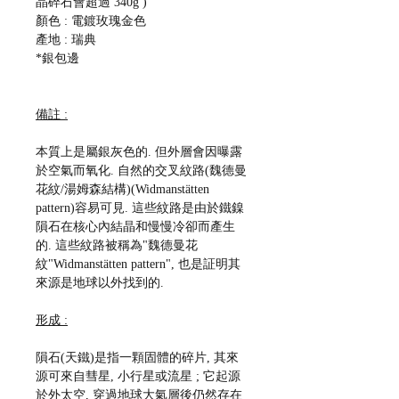
晶碎石會超過 340g )
顏色 : 電鍍玫瑰金色
產地 : 瑞典
*銀包邊
備註 :
本質上是屬銀灰色的. 但外層會因曝露
於空氣而氧化. 自然的交叉紋路(魏德曼
花紋/湯姆森結構)(Widmanstätten
pattern)容易可見. 這些紋路是由於鐵鎳
隕石在核心內結晶和慢慢冷卻而產生
的. 這些紋路被稱為"魏德曼花
紋"Widmanstätten pattern", 也是証明其
來源是地球以外找到的.
形成 :
隕石(天鐵)是指一顆固體的碎片, 其來
源可來自彗星, 小行星或流星 ; 它起源
於外太空, 穿過地球大氣層後仍然存在