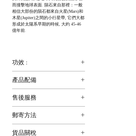
而撞擊地球表面. 隕石來自那裡：一般
相信大部份的隕石都來自火星(Mars)和
木星(Jupiter)之間的小行星帶, 它們大都
形成於太陽系早期的時候, 大約 45-46
億年前.
功效 :
由於天鐵的來源, 來自太空星際, 人類相
產品配備
信天鐵有助他們和神的溝通, 故有助於
祈禱和許願
1. 禮品盒 x 1 個
售後服務
2. 水晶碎石 100g x 1 包
打通全身氣脈, 保護人體磁場, 靜坐, 修
行, 提昇性靈
客戶可以到觀塘零售店免費更換橡筋
郵寄方法
隕鐵可幫助加強身體筋骨之活動性及平
行神經系統
我們為確保顧客能夠盡快收到貨品，會
貨品關稅
在顧客完成交易後2日之內寄出