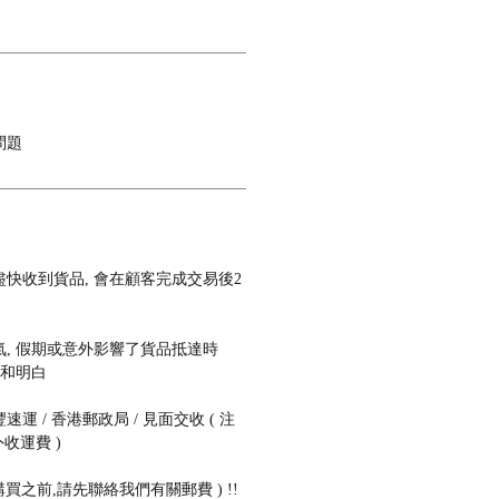
問題
快收到貨品, 會在顧客完成交易後2
, 假期或意外影響了貨品抵達時
諒和明白
 / 香港郵政局 / 見面交收 ( 注
收運費 )
購買之前,請先聯絡我們有關郵費 ) !!