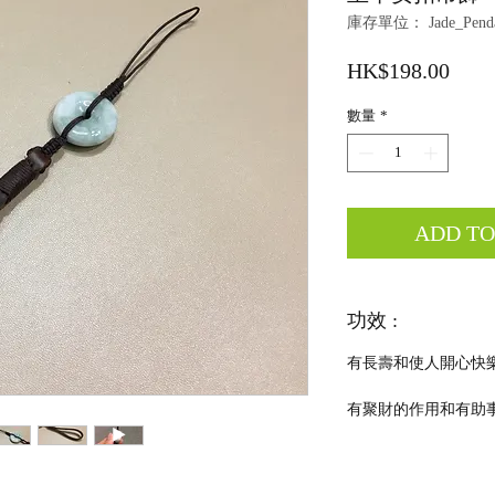
庫存單位： Jade_Penda
價
HK$198.00
格
數量
*
ADD T
功效 :
有長壽和使人開心快
有聚財的作用和有助