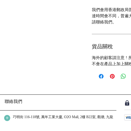
我們會用香港郵政局普
達時間會不同，普遍大約
請聯絡我們。
貨品關稅
海外的顧客請注意 !
不會在產品上加上關
聯絡我們
巧明街 116-118號, 萬年工業大廈, O2O Mall, 2樓 B22室, 觀塘, 九龍