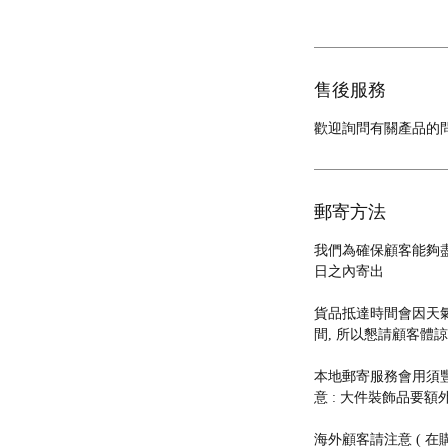
售後服務
歡迎詢問有關產品的
郵寄方法
我們為確保顧客能夠盡
日之內寄出
貨品抵達時間會因天氣
間, 所以懇請顧客體
本地郵寄服務會用須豐速運
意 : 大件裝飾品要額外
海外顧客請注意 ( 在