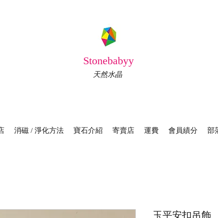
Stonebabyy
天然水晶
店
消磁 / 淨化方法
寶石介紹
寄賣店
運費
會員績分
部
玉平安扣吊飾