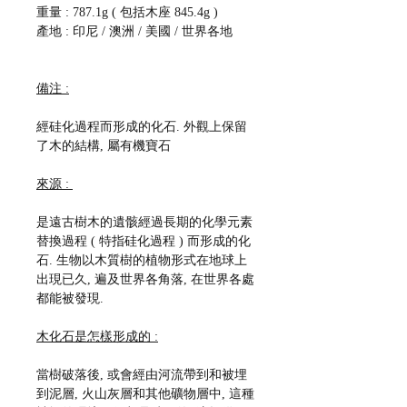
重量 : 787.1g ( 包括木座 845.4g )
產地 : 印尼 / 澳洲 / 美國 / 世界各地
備注 :
經硅化過程而形成的化石. 外觀上保留
了木的結構, 屬有機寶石
來源 :
是遠古樹木的遺骸經過長期的化學元素
替換過程 ( 特指硅化過程 ) 而形成的化
石. 生物以木質樹的植物形式在地球上
出現已久, 遍及世界各角落, 在世界各處
都能被發現.
木化石是怎樣形成的 :
當樹破落後, 或會經由河流帶到和被埋
到泥層, 火山灰層和其他礦物層中, 這種