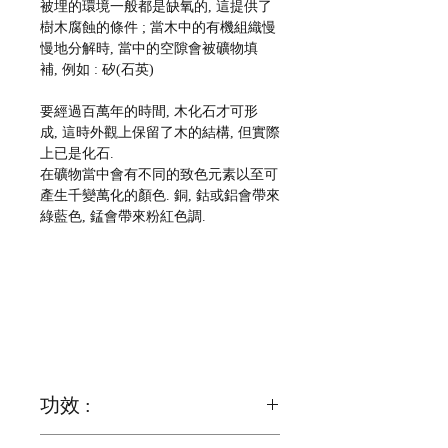
被埋的環境一般都是缺氧的, 這提供了
樹木腐蝕的條件 ; 當木中的有機組織慢
慢地分解時, 當中的空隙會被礦物填
補, 例如 : 矽(石英)
要經過百萬年的時間, 木化石才可形
成, 這時外觀上保留了木的結構, 但實際
上已是化石.
在礦物當中會有不同的致色元素以至可
產生千變萬化的顏色. 銅, 鈷或鋁會帶來
綠藍色, 錳會帶來粉紅色調.
功效 :
木化石可使人長壽, 健康, 產生安全感