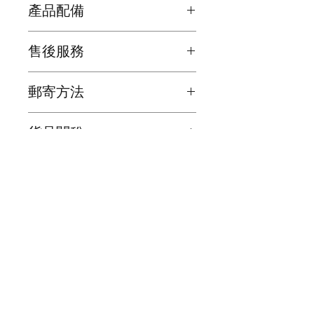
產品配備
也可當作護身符, 防止負性能量的入侵
木底座 ( 長 15.5cm x 寬 9.9cm x 高
售後服務
18cm ) x 1 個
令人的情緒心境都得到平穩安定的感覺
歡迎詢問有關產品的問題
郵寄方法
我們為確保顧客能夠盡快收到貨品, 會
貨品關稅
在顧客完成交易後2日之內寄出
海外的顧客請注意 ! 所有貨品關稅是顧
貨品抵達時間會因天氣, 假期或意外影
客自己負責，我們不會在產品上加上關
響了貨品抵達時間, 所以懇請顧客體諒
稅
和明白
本地郵寄服務會用須豐速運 / 香港郵政
聯絡我們
局 / 見面交收 ( 注意 : 大件裝飾品要額
外收運費 )
巧明街 116-118號, 萬年工業大廈, O2O Mall, 2樓
B22室, 觀塘, 九龍
海外顧客請注意 ( 在購買之前,請先聯
星期一至五 12:00 - 19:00
絡我們有關郵費 ) !!
星期六 13:00 - 19:00