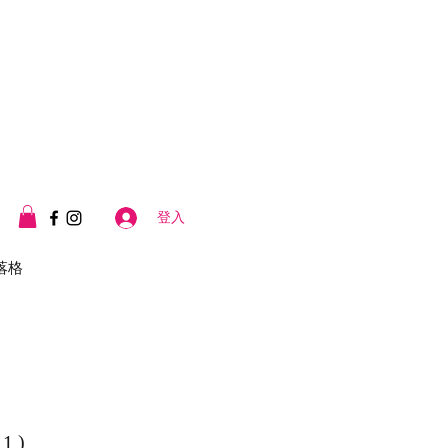
登入
落格
 )