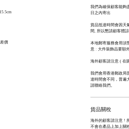
我們為確保顧客能夠盡
15.5cm
日之內寄出
貨品抵達時間會因天氣
間, 所以懇請顧客體
費差價
本地郵寄服務會用須豐速運
意 : 大件裝飾品要額外
海外顧客請注意 ( 在
我們會用香港郵政局普
達時間會不同，普遍大約
請聯絡我們。
貨品關稅
海外的顧客請注意 !
不會在產品上加上關