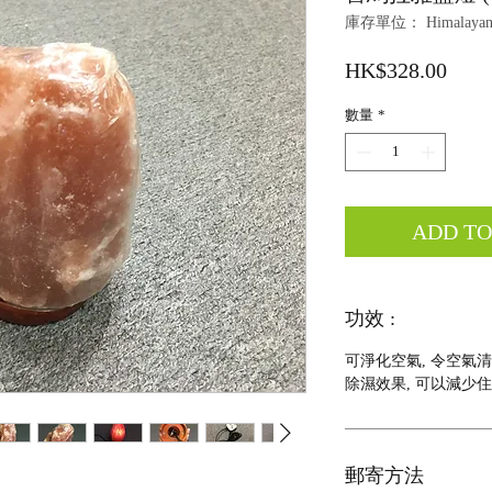
庫存單位： Himalayan sa
價
HK$328.00
格
數量
*
ADD T
功效 :
可淨化空氣, 令空氣清
除濕效果, 可以減少
郵寄方法