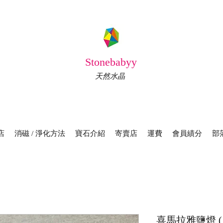
Stonebabyy
天然水晶
店
消磁 / 淨化方法
寶石介紹
寄賣店
運費
會員績分
部
喜馬拉雅鹽燈 ( 1