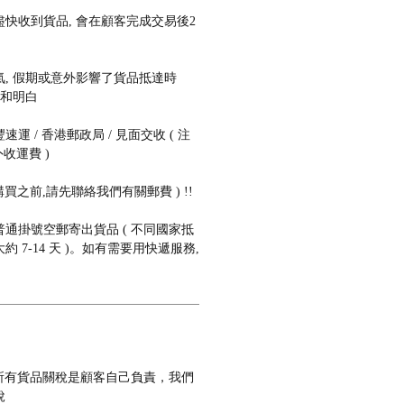
快收到貨品, 會在顧客完成交易後2
, 假期或意外影響了貨品抵達時
諒和明白
 / 香港郵政局 / 見面交收 ( 注
收運費 )
購買之前,請先聯絡我們有關郵費 ) !!
通掛號空郵寄出貨品 ( 不同國家抵
 7-14 天 )。如有需要用快遞服務,
 所有貨品關稅是顧客自己負責，我們
稅