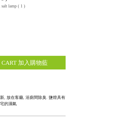
lt lamp ( 1 )
O CART 加入購物藍
新, 放在客廳, 浴廁間除臭. 鹽燈具有
住宅的濕氣