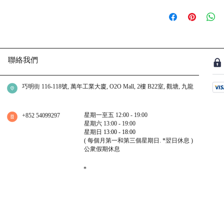
聯絡我們
巧明街 116-118號, 萬年工業大廈, O2O Mall, 2樓 B22室, 觀塘, 九龍
星期一至五 12:00 - 19:00
+852 54099297
星期六 13:00 - 19:00
星期日
13:00 - 18:00
( 每個月第一和第三個星期日.
*翌日休息
)
公衆假期休息
​*
我們提供不同水晶手鏈,月光石,舒俱倈,超級7 等等.