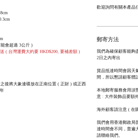
歡迎詢問有關本產品
.8cm
10.3cm
cm
郵寄方法
可能會超過
3
公斤
)
我們為確保顧客能夠
 台灣運費大約要 HKD$200, 要補差額 )
2日之內寄出
貨品抵達時間會因天
間，所以懇請顧客體
 之後
將大象連碟放在正南位置
( 正
財
)
或正西
本地郵寄服務會用須豐速運
 年
意 : 大件裝飾品要額外
海外顧客請注意 ( 在
我們會用香港郵政局普
達時間會不同，普遍大約
請聯絡我們。