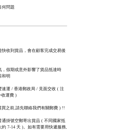
任何問題
盡快收到貨品，會在顧客完成交易後
氣，假期或意外影響了貨品抵達時
諒和明
 / 香港郵政局 / 見面交收 ( 注
收運費 )
購買之前,請先聯絡我們有關郵費 ) !!
通掛號空郵寄出貨品 ( 不同國家抵
 7-14 天 )。如有需要用快遞服務,