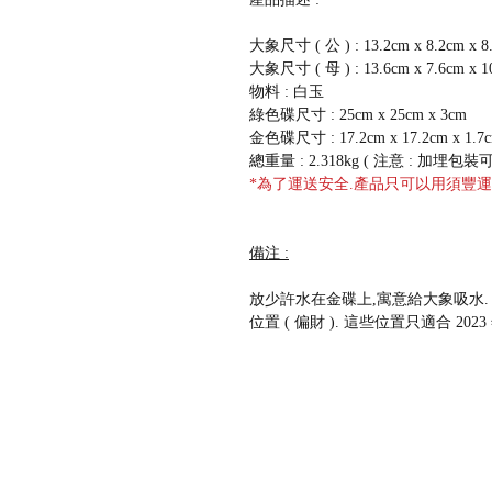
大象尺寸 ( 公 )
: 13.2cm x 8.2cm x 8
大象尺寸
( 母 ) : 13.6cm x 7.6cm x 
物料
:
白玉
綠色碟尺寸
: 25cm x 25cm x 3cm
金色碟尺寸
: 17.2cm x 17.2cm x 1.7
總重量
: 2.318kg (
注意
:
加埋包裝
*為了運送安全.產品只可以用須豐運送 (
備注 :
放少許水在金碟上
,
寓意給大象吸水.
位置
(
偏財
). 這些位置只適合 2023