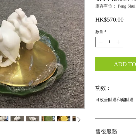
庫存單位： Feng Shui E
價
HK$570.00
格
數量
*
ADD T
功效 :
可改善財運和偏財運
售後服務