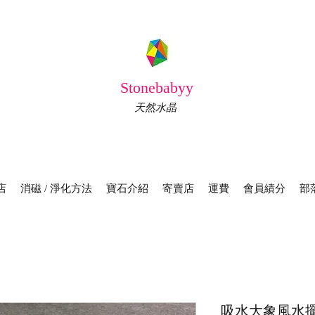
Stonebabyy
天然水晶
店
消磁 / 淨化方法
寶石介紹
寄賣店
運費
會員績分
部
吸水大象風水