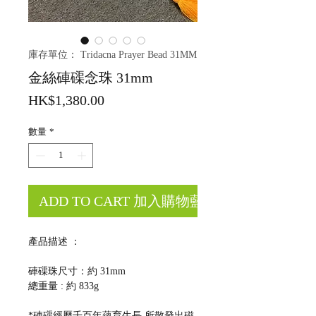
庫存單位： Tridacna Prayer Bead 31MM
金絲硨磲念珠 31mm
價
HK$1,380.00
格
數量
*
ADD TO CART 加入購物藍
產品描述 ：
硨磲珠尺寸：約 31mm
總重量 : 約 833g
*硨磲經歷千百年蘊育生長,所散發出磁