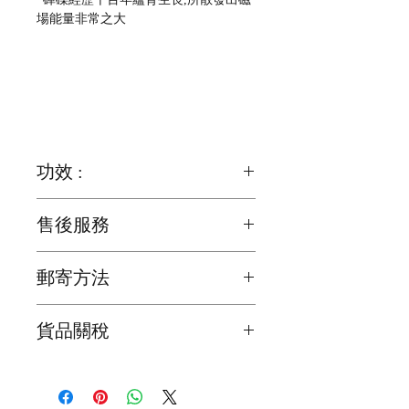
場能量非常之大
功效 :
改善失眠, 排除穢氣, 助長靈氣
售後服務
消災解厄, 改善風水, 招財
歡迎詢問有關產品的問題
郵寄方法
我們為確保顧客能夠盡快收到貨品，會
貨品關稅
在顧客完成交易後2日之內寄出
海外的顧客請注意 ! 所有貨品關稅是顧
貨品抵達時間會因天氣，假期或意外影
客自己負責，我們不會在產品上加上關
響了貨品抵達時間，所以懇請顧客體諒
稅