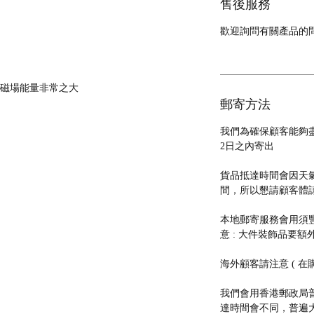
售後服務
歡迎詢問有關產品的
出磁場能量非常之大
郵寄方法
我們為確保顧客能夠
2日之內寄出
貨品抵達時間會因天
間，所以懇請顧客體
本地郵寄服務會用須豐速運
意 : 大件裝飾品要額外
海外顧客請注意 ( 在
我們會用香港郵政局普
達時間會不同，普遍大約