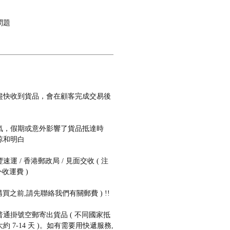
問題
盡快收到貨品，會在顧客完成交易後
氣，假期或意外影響了貨品抵達時
諒和明白
 / 香港郵政局 / 見面交收 ( 注
收運費 )
購買之前,請先聯絡我們有關郵費 ) !!
通掛號空郵寄出貨品 ( 不同國家抵
 7-14 天 )。如有需要用快遞服務,