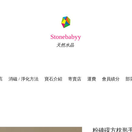
Stonebabyy
天然水晶
店
消磁 / 淨化方法
寶石介紹
寄賣店
運費
會員績分
部
粉硨磲方枕形手鏈