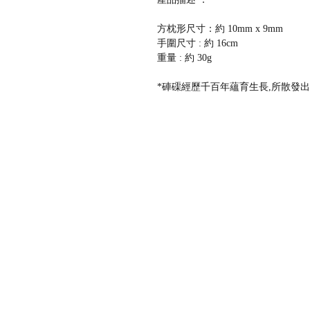
方枕形尺寸：約 10mm x 9mm
手圍尺寸 : 約 16cm
重量 : 約 30g
*硨磲經歷千百年蘊育生長,所散發