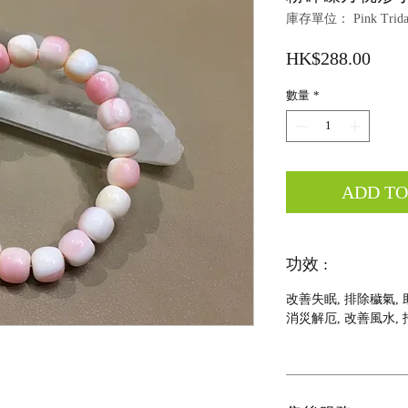
庫存單位： Pink Tridacn
價
HK$288.00
格
數量
*
ADD T
功效 :
改善失眠, 排除穢氣,
消災解厄, 改善風水, 