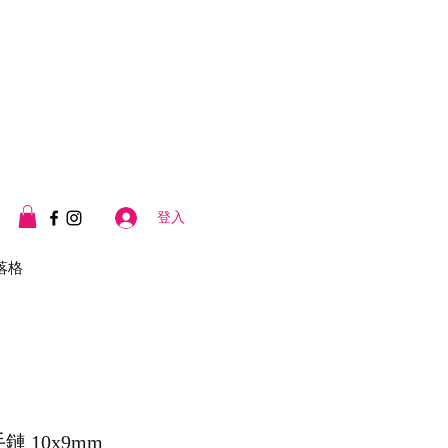
登入
落格
 10x9mm